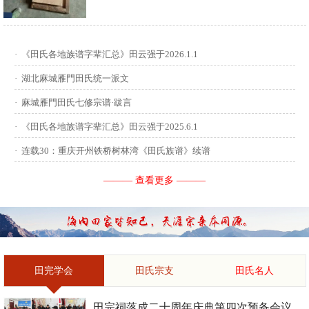
供稿：田启才 ...
·
《田氏各地族谱字辈汇总》田云强于2026.1.1
·
湖北麻城雁門田氏统一派文
·
麻城雁門田氏七修宗谱·跋言
·
《田氏各地族谱字辈汇总》田云强于2025.6.1
·
连载30：重庆开州铁桥树林湾《田氏族谱》续谱
——— 查看更多 ———
田完学会
田氏宗支
田氏名人
田完祠落成二十周年庆典第四次预备会议