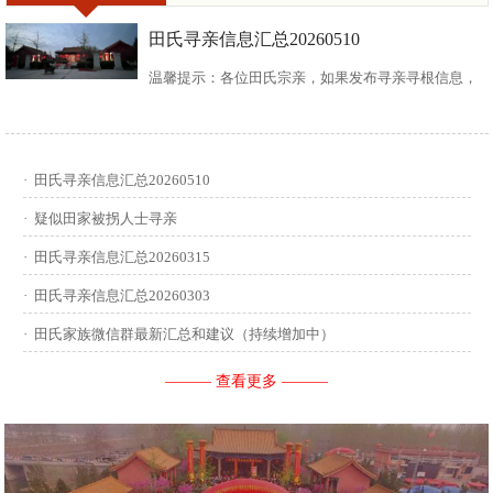
田氏寻亲信息汇总20260510
温馨提示：各位田氏宗亲，如果发布寻亲寻根信息，
请尽可能多地介绍您自己或支系的信息：您的现居
地，祖籍地，迁居时间，堂号郡望，始迁一世祖名
·
田氏寻亲信息汇总20260510
讳，迁居前字辈和迁居后历次新续的字辈，分迁族人
·
疑似田家被拐人士寻亲
迁居地，因何原因迁居等。最后别忘了留下联系人和
·
田氏寻亲信息汇总20260315
·
田氏寻亲信息汇总20260303
联系方式。 没有家谱的问问族中老年人口耳相传的信
·
田氏家族微信群最新汇总和建议（持续增加中）
息有哪些，有家谱请把家谱中的信息简...
——— 查看更多 ———