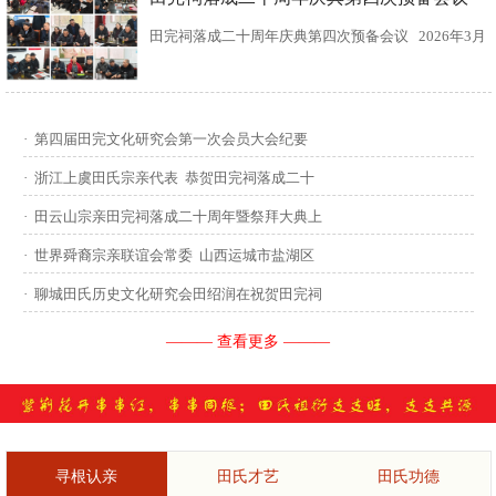
田完祠落成二十周年庆典第四次预备会议 2026年3月
15日，田完文化研究会、田完祠管理委员会在田完祠
召开了“田完祠落成二十周年庆典暨丙午年华夏田氏祭
·
第四届田完文化研究会第一次会员大会纪要
祖”第四次预备会议。 常务副会长田传灿宗亲主持会
·
浙江上虞田氏宗亲代表 恭贺田完祠落成二十
议...
·
田云山宗亲田完祠落成二十周年暨祭拜大典上
·
世界舜裔宗亲联谊会常委 山西运城市盐湖区
·
聊城田氏历史文化研究会田绍润在祝贺田完祠
——— 查看更多 ———
寻根认亲
田氏才艺
田氏功德