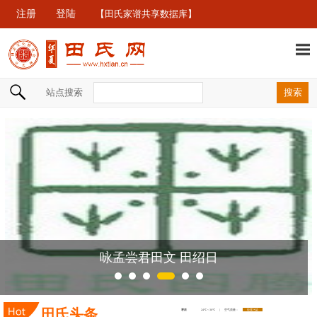
注册
登陆
【田氏家谱共享数据库】
站点搜索
咏孟尝君田文 田绍日
田氏头条