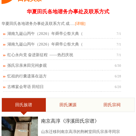
华夏田氏各地谱务办事处及联系方式
华夏田氏各地谱务办事处及联系方式 成......
[详细]
湖南九嶷山丙午（2026）年舜帝公祭大典（
7/1
湖南九嶷山丙午（2026）年舜帝公祭大典（
7/1
红心永向党 奋进新征程 ——热烈庆祝
7/1
孫氏宗亲来田完祠参观
6/30
忆祖的行囊遗落在远方
6/28
古稀宴会寄语 田绍日
6/20
田氏族谱
田氏渊源
田氏宗祠
南京高淳《淳溪田氏宗谱》
山东迁移到南京高淳的荆树堂田氏宗亲寻同宗