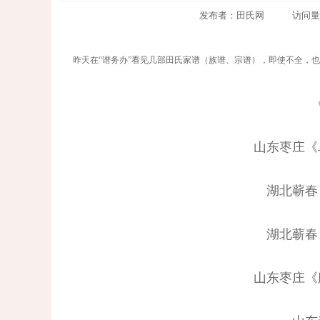
发布者：田氏网 访问量：3450
昨天在“谱务办”看见几部田氏家谱（族谱、宗谱），即使不全，
山东枣庄《
湖北蕲春
湖北蕲春
山东枣庄《