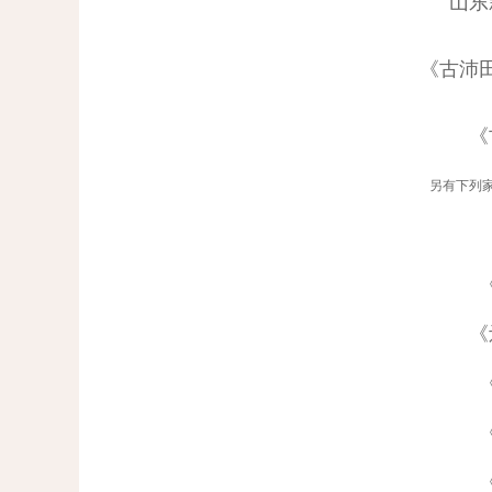
山东
《古沛
《
另有下列
《