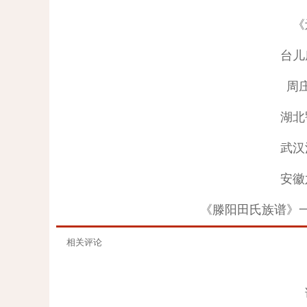
《
台儿
周
湖北
武汉
安徽
《滕阳田氏族谱》
相关评论