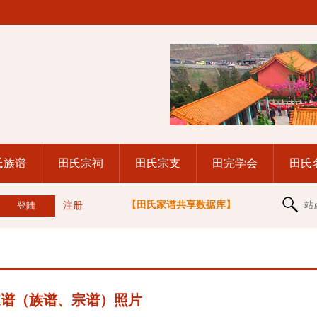
氏族谱
田氏宗祠
田氏宗支
田完学会
田氏
【田氏家谱共享数据库】
站
注册
家谱（族谱、宗谱）照片