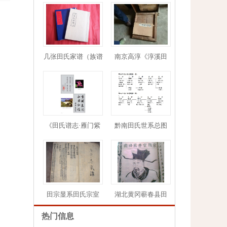
几张田氏家谱（族谱
南京高淳《淳溪田
1
2
3
4
5
《田氏谱志·雁门紫
黔南田氏世系总图
田宗显系田氏宗室
湖北黄冈蕲春县田
热门信息