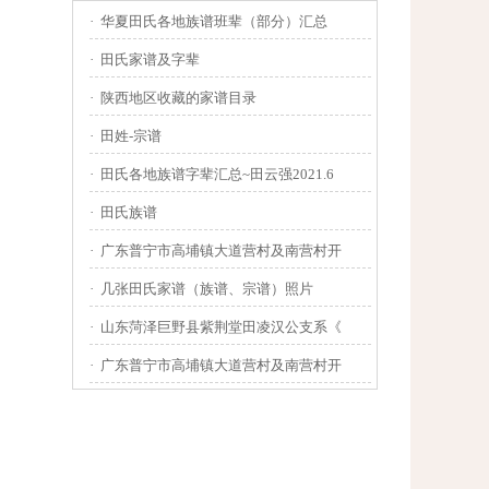
·
华夏田氏各地族谱班辈（部分）汇总
·
田氏家谱及字辈
·
陕西地区收藏的家谱目录
·
田姓-宗谱
·
田氏各地族谱字辈汇总~田云强2021.6
·
田氏族谱
·
广东普宁市高埔镇大道营村及南营村开
·
几张田氏家谱（族谱、宗谱）照片
·
山东菏泽巨野县紫荆堂田凌汉公支系《
·
广东普宁市高埔镇大道营村及南营村开