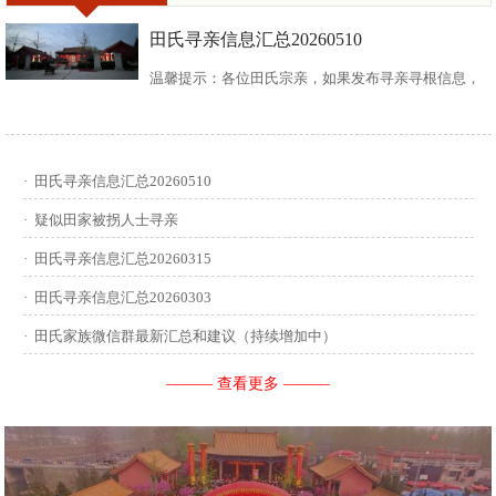
田氏寻亲信息汇总20260510
温馨提示：各位田氏宗亲，如果发布寻亲寻根信息，
请尽可能多地介绍您自己或支系的信息：您的现居
地，祖籍地，迁居时间，堂号郡望，始迁一世祖名
·
田氏寻亲信息汇总20260510
讳，迁居前字辈和迁居后历次新续的字辈，分迁族人
·
疑似田家被拐人士寻亲
迁居地，因何原因迁居等。最后别忘了留下联系人和
·
田氏寻亲信息汇总20260315
·
田氏寻亲信息汇总20260303
联系方式。 没有家谱的问问族中老年人口耳相传的信
·
田氏家族微信群最新汇总和建议（持续增加中）
息有哪些，有家谱请把家谱中的信息简...
——— 查看更多 ———