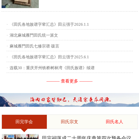
供稿：田启才 ...
·
《田氏各地族谱字辈汇总》田云强于2026.1.1
·
湖北麻城雁門田氏统一派文
·
麻城雁門田氏七修宗谱·跋言
·
《田氏各地族谱字辈汇总》田云强于2025.6.1
·
连载30：重庆开州铁桥树林湾《田氏族谱》续谱
——— 查看更多 ———
田完学会
田氏宗支
田氏名人
田完祠落成二十周年庆典第四次预备会议