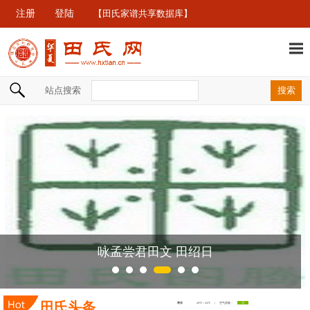
注册
登陆
【田氏家谱共享数据库】
站点搜索
咏孟尝君田文 田绍日
田氏头条