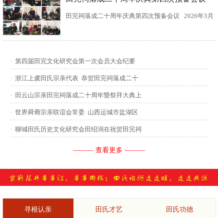
田完祠落成二十周年庆典第四次预备会议 2026年3月
15日，田完文化研究会、田完祠管理委员会在田完祠
召开了“田完祠落成二十周年庆典暨丙午年华夏田氏祭
·
第四届田完文化研究会第一次会员大会纪要
祖”第四次预备会议。 常务副会长田传灿宗亲主持会
·
浙江上虞田氏宗亲代表 恭贺田完祠落成二十
议...
·
田云山宗亲田完祠落成二十周年暨祭拜大典上
·
世界舜裔宗亲联谊会常委 山西运城市盐湖区
·
聊城田氏历史文化研究会田绍润在祝贺田完祠
——— 查看更多 ———
寻根认亲
田氏才艺
田氏功德