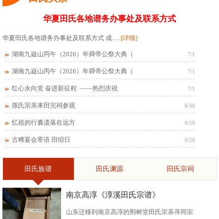
华夏田氏各地谱务办事处及联系方式
华夏田氏各地谱务办事处及联系方式 成......
[详细]
湖南九嶷山丙午（2026）年舜帝公祭大典（
7/1
湖南九嶷山丙午（2026）年舜帝公祭大典（
7/1
红心永向党 奋进新征程 ——热烈庆祝
7/1
孫氏宗亲来田完祠参观
6/30
忆祖的行囊遗落在远方
6/28
古稀宴会寄语 田绍日
6/20
田氏族谱
田氏渊源
田氏宗祠
南京高淳《淳溪田氏宗谱》
山东迁移到南京高淳的荆树堂田氏宗亲寻同宗