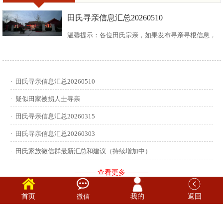
田氏寻亲信息汇总20260510
温馨提示：各位田氏宗亲，如果发布寻亲寻根信息，
请尽可能多地介绍您自己或支系的信息：您的现居
地，祖籍地，迁居时间，堂号郡望，始迁一世祖名
·
田氏寻亲信息汇总20260510
讳，迁居前字辈和迁居后历次新续的字辈，分迁族人
·
疑似田家被拐人士寻亲
迁居地，因何原因迁居等。最后别忘了留下联系人和
·
田氏寻亲信息汇总20260315
·
田氏寻亲信息汇总20260303
联系方式。 没有家谱的问问族中老年人口耳相传的信
·
田氏家族微信群最新汇总和建议（持续增加中）
息有哪些，有家谱请把家谱中的信息简...
——— 查看更多 ———
首页
微信
我的
返回