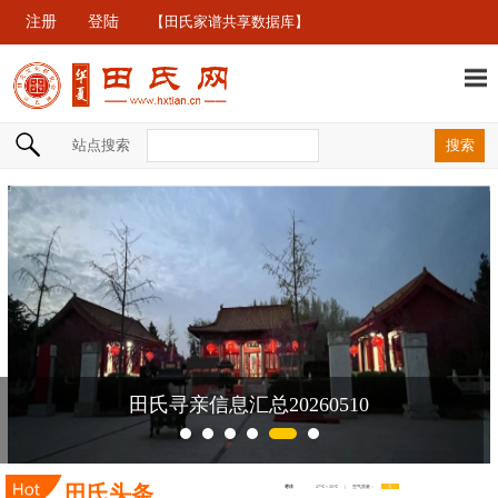
注册
登陆
【田氏家谱共享数据库】
站点搜索
田氏寻亲信息汇总20260510
田氏头条