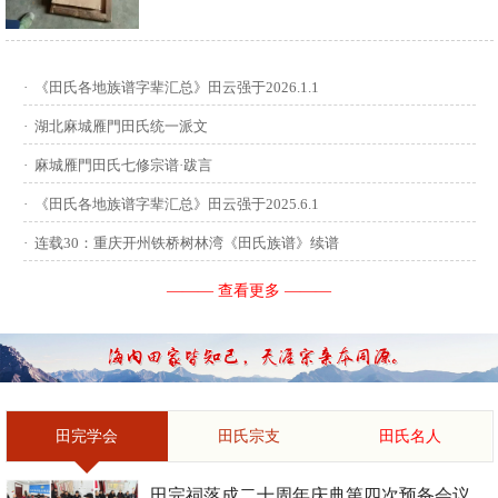
供稿：田启才 ...
·
《田氏各地族谱字辈汇总》田云强于2026.1.1
·
湖北麻城雁門田氏统一派文
·
麻城雁門田氏七修宗谱·跋言
·
《田氏各地族谱字辈汇总》田云强于2025.6.1
·
连载30：重庆开州铁桥树林湾《田氏族谱》续谱
——— 查看更多 ———
田完学会
田氏宗支
田氏名人
田完祠落成二十周年庆典第四次预备会议