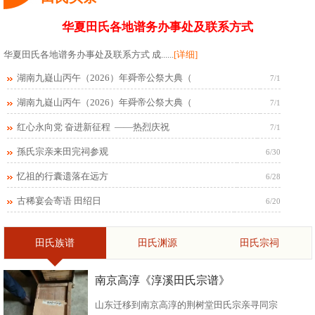
华夏田氏各地谱务办事处及联系方式
华夏田氏各地谱务办事处及联系方式 成......
[详细]
湖南九嶷山丙午（2026）年舜帝公祭大典（
7/1
湖南九嶷山丙午（2026）年舜帝公祭大典（
7/1
红心永向党 奋进新征程 ——热烈庆祝
7/1
孫氏宗亲来田完祠参观
6/30
忆祖的行囊遗落在远方
6/28
古稀宴会寄语 田绍日
6/20
田氏族谱
田氏渊源
田氏宗祠
南京高淳《淳溪田氏宗谱》
山东迁移到南京高淳的荆树堂田氏宗亲寻同宗