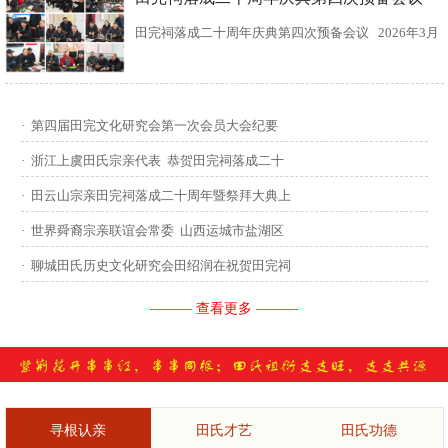
田完祠落成二十周年庆典第四次预备会议 2026年3月
15日，田完文化研究会、田完祠管理委员会在田完祠
召开了“田完祠落成二十周年庆典暨丙午年华夏田氏祭
·
第四届田完文化研究会第一次会员大会纪要
祖”第四次预备会议。 常务副会长田传灿宗亲主持会
·
浙江上虞田氏宗亲代表 恭贺田完祠落成二十
议...
·
田云山宗亲田完祠落成二十周年暨祭拜大典上
·
世界舜裔宗亲联谊会常委 山西运城市盐湖区
·
聊城田氏历史文化研究会田绍润在祝贺田完祠
——— 查看更多 ———
寻根认亲
田氏才艺
田氏功德