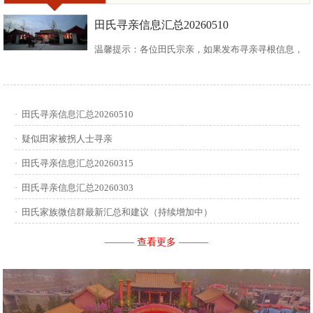
田氏寻亲信息汇总20260510
温馨提示：各位田氏宗亲，如果发布寻亲寻根信息，
请尽可能多地介绍您自己或支系的信息：您的现居
地，祖籍地，迁居时间，堂号郡望，始迁一世祖名
·
田氏寻亲信息汇总20260510
讳，迁居前字辈和迁居后历次新续的字辈，分迁族人
·
疑似田家被拐人士寻亲
迁居地，因何原因迁居等。最后别忘了留下联系人和
·
田氏寻亲信息汇总20260315
·
田氏寻亲信息汇总20260303
联系方式。 没有家谱的问问族中老年人口耳相传的信
·
田氏家族微信群最新汇总和建议（持续增加中）
息有哪些，有家谱请把家谱中的信息简...
——— 查看更多 ———