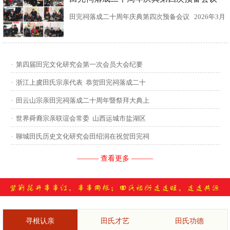
田完祠落成二十周年庆典第四次预备会议 2026年3月
15日，田完文化研究会、田完祠管理委员会在田完祠
召开了“田完祠落成二十周年庆典暨丙午年华夏田氏祭
·
第四届田完文化研究会第一次会员大会纪要
祖”第四次预备会议。 常务副会长田传灿宗亲主持会
·
浙江上虞田氏宗亲代表 恭贺田完祠落成二十
议...
·
田云山宗亲田完祠落成二十周年暨祭拜大典上
·
世界舜裔宗亲联谊会常委 山西运城市盐湖区
·
聊城田氏历史文化研究会田绍润在祝贺田完祠
——— 查看更多 ———
寻根认亲
田氏才艺
田氏功德