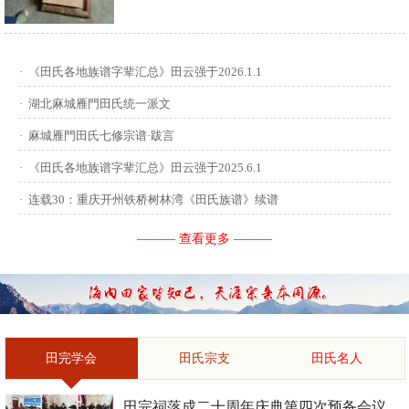
供稿：田启才 ...
·
《田氏各地族谱字辈汇总》田云强于2026.1.1
·
湖北麻城雁門田氏统一派文
·
麻城雁門田氏七修宗谱·跋言
·
《田氏各地族谱字辈汇总》田云强于2025.6.1
·
连载30：重庆开州铁桥树林湾《田氏族谱》续谱
——— 查看更多 ———
田完学会
田氏宗支
田氏名人
田完祠落成二十周年庆典第四次预备会议