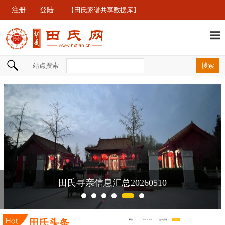
注册
登陆
【田氏家谱共享数据库】
站点搜索
260510
新当选田完文化研究会会长
田氏头条