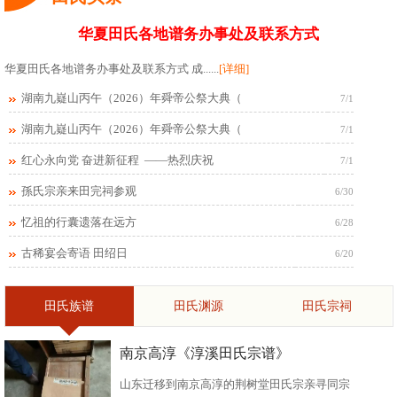
华夏田氏各地谱务办事处及联系方式
华夏田氏各地谱务办事处及联系方式 成......
[详细]
湖南九嶷山丙午（2026）年舜帝公祭大典（
7/1
湖南九嶷山丙午（2026）年舜帝公祭大典（
7/1
红心永向党 奋进新征程 ——热烈庆祝
7/1
孫氏宗亲来田完祠参观
6/30
忆祖的行囊遗落在远方
6/28
古稀宴会寄语 田绍日
6/20
田氏族谱
田氏渊源
田氏宗祠
南京高淳《淳溪田氏宗谱》
山东迁移到南京高淳的荆树堂田氏宗亲寻同宗