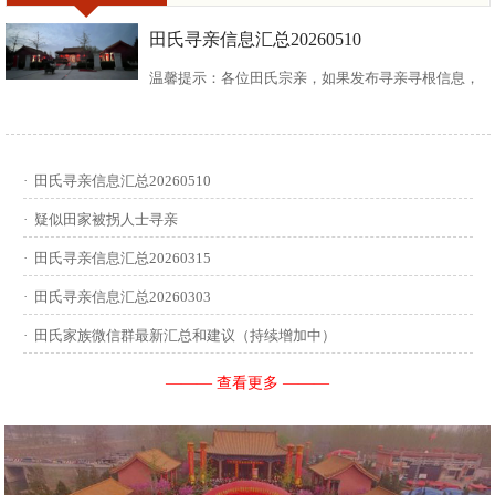
田氏寻亲信息汇总20260510
温馨提示：各位田氏宗亲，如果发布寻亲寻根信息，
请尽可能多地介绍您自己或支系的信息：您的现居
地，祖籍地，迁居时间，堂号郡望，始迁一世祖名
·
田氏寻亲信息汇总20260510
讳，迁居前字辈和迁居后历次新续的字辈，分迁族人
·
疑似田家被拐人士寻亲
迁居地，因何原因迁居等。最后别忘了留下联系人和
·
田氏寻亲信息汇总20260315
·
田氏寻亲信息汇总20260303
联系方式。 没有家谱的问问族中老年人口耳相传的信
·
田氏家族微信群最新汇总和建议（持续增加中）
息有哪些，有家谱请把家谱中的信息简...
——— 查看更多 ———