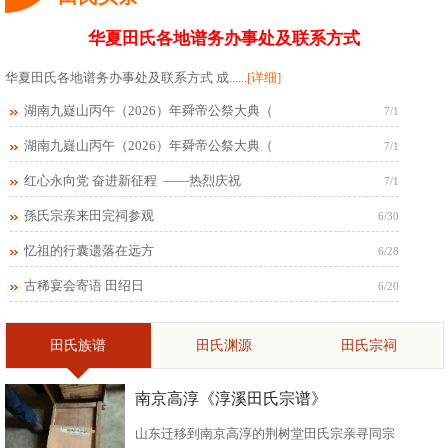
华夏田氏各地谱务办事处及联系方式
华夏田氏各地谱务办事处及联系方式 成......
[详细]
湖南九嶷山丙午（2026）年舜帝公祭大典（
7/1
湖南九嶷山丙午（2026）年舜帝公祭大典（
7/1
红心永向党 奋进新征程 ——热烈庆祝
7/1
孫氏宗亲来田完祠参观
6/30
忆祖的行囊遗落在远方
6/28
古稀宴会寄语 田绍日
6/20
田氏族谱
田氏渊源
田氏宗祠
南京高淳《淳溪田氏宗谱》
山东迁移到南京高淳的荆树堂田氏宗亲寻同宗