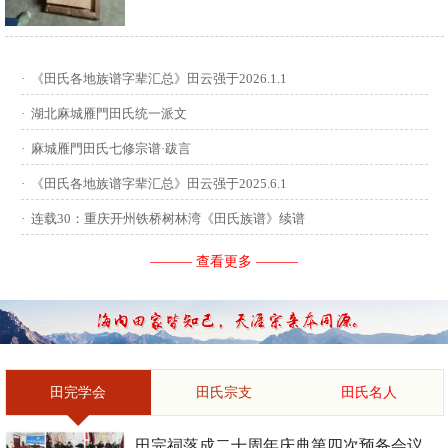
供稿：田启才 ...
·
《田氏各地族谱字辈汇总》田云强于2026.1.1
·
湖北麻城雁門田氏统一派文
·
麻城雁門田氏七修宗谱·跋言
·
《田氏各地族谱字辈汇总》田云强于2025.6.1
·
连载30：重庆开州铁桥树林湾《田氏族谱》续谱
——— 查看更多 ———
田完学会
田氏宗支
田氏名人
田完祠落成二十周年庆典第四次预备会议