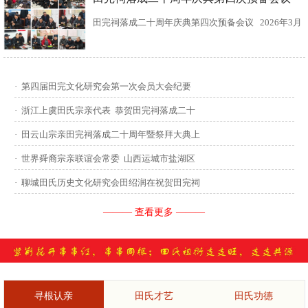
田完祠落成二十周年庆典第四次预备会议 2026年3月
15日，田完文化研究会、田完祠管理委员会在田完祠
召开了“田完祠落成二十周年庆典暨丙午年华夏田氏祭
·
第四届田完文化研究会第一次会员大会纪要
祖”第四次预备会议。 常务副会长田传灿宗亲主持会
·
浙江上虞田氏宗亲代表 恭贺田完祠落成二十
议...
·
田云山宗亲田完祠落成二十周年暨祭拜大典上
·
世界舜裔宗亲联谊会常委 山西运城市盐湖区
·
聊城田氏历史文化研究会田绍润在祝贺田完祠
——— 查看更多 ———
寻根认亲
田氏才艺
田氏功德