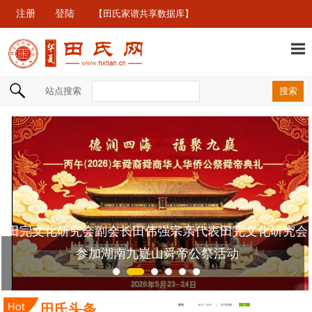
注册
登陆
【田氏家谱共享数据库】
站点搜索
田完文化研究会副会长田伟强宗亲代表田完文化研究会
参加湖南九嶷山舜帝公祭活动
田氏头条