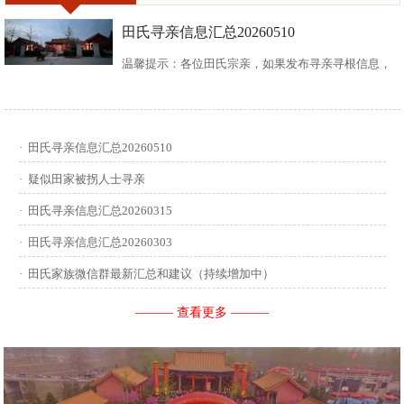
田氏寻亲信息汇总20260510
温馨提示：各位田氏宗亲，如果发布寻亲寻根信息，
请尽可能多地介绍您自己或支系的信息：您的现居
地，祖籍地，迁居时间，堂号郡望，始迁一世祖名
·
田氏寻亲信息汇总20260510
讳，迁居前字辈和迁居后历次新续的字辈，分迁族人
·
疑似田家被拐人士寻亲
迁居地，因何原因迁居等。最后别忘了留下联系人和
·
田氏寻亲信息汇总20260315
·
田氏寻亲信息汇总20260303
联系方式。 没有家谱的问问族中老年人口耳相传的信
·
田氏家族微信群最新汇总和建议（持续增加中）
息有哪些，有家谱请把家谱中的信息简...
——— 查看更多 ———