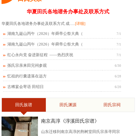
华夏田氏各地谱务办事处及联系方式
华夏田氏各地谱务办事处及联系方式 成......
[详细]
湖南九嶷山丙午（2026）年舜帝公祭大典（
7/1
湖南九嶷山丙午（2026）年舜帝公祭大典（
7/1
红心永向党 奋进新征程 ——热烈庆祝
7/1
孫氏宗亲来田完祠参观
6/30
忆祖的行囊遗落在远方
6/28
古稀宴会寄语 田绍日
6/20
田氏族谱
田氏渊源
田氏宗祠
南京高淳《淳溪田氏宗谱》
山东迁移到南京高淳的荆树堂田氏宗亲寻同宗