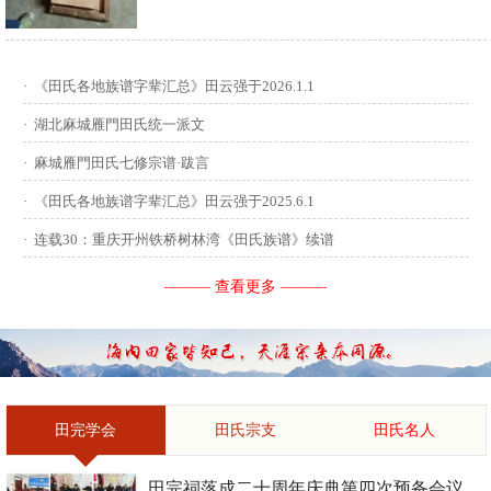
供稿：田启才 ...
·
《田氏各地族谱字辈汇总》田云强于2026.1.1
·
湖北麻城雁門田氏统一派文
·
麻城雁門田氏七修宗谱·跋言
·
《田氏各地族谱字辈汇总》田云强于2025.6.1
·
连载30：重庆开州铁桥树林湾《田氏族谱》续谱
——— 查看更多 ———
田完学会
田氏宗支
田氏名人
田完祠落成二十周年庆典第四次预备会议