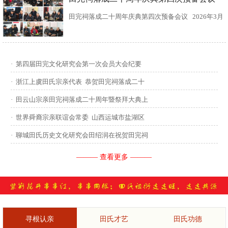
田完祠落成二十周年庆典第四次预备会议 2026年3月
15日，田完文化研究会、田完祠管理委员会在田完祠
召开了“田完祠落成二十周年庆典暨丙午年华夏田氏祭
·
第四届田完文化研究会第一次会员大会纪要
祖”第四次预备会议。 常务副会长田传灿宗亲主持会
·
浙江上虞田氏宗亲代表 恭贺田完祠落成二十
议...
·
田云山宗亲田完祠落成二十周年暨祭拜大典上
·
世界舜裔宗亲联谊会常委 山西运城市盐湖区
·
聊城田氏历史文化研究会田绍润在祝贺田完祠
——— 查看更多 ———
寻根认亲
田氏才艺
田氏功德