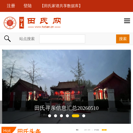
注册
登陆
【田氏家谱共享数据库】
站点搜索
田氏寻亲信息汇总20260510
田氏头条